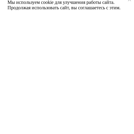
Мы используем cookie для улучшения работы сайта.
Продолжая использовать сайт, вы соглашаетесь с этим.
Опыт более 20 лет
в производстве
и установке окон
Собственное производство
, позволяющее
контролировать качество на каждом этапе.