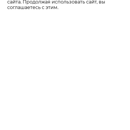
сайта. Продолжая использовать сайт, вы
соглашаетесь с этим.
Опыт более 20 лет
в производстве
и установке окон
Собственное производство
, позволяющее
контролировать качество на каждом этапе.