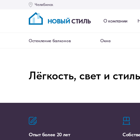
Челябинск
НОВЫЙ
СТИЛЬ
О компании
Н
Наши работы
О компании
Контакты
Остекление балконов
Окна
Лёгкость, свет и сти
Опыт более 20 лет
Собств