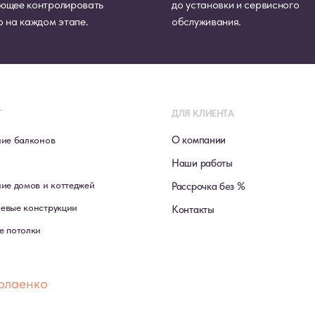
ющее контролировать
до установки и сервисного
о на каждом этапе.
обслуживания.
Г
ДЛЯ КЛИЕНТА
О компании
ние балконов
Наши работы
ие домов и коттеджей
Рассрочка без %
евые конструкции
Контакты
е потолки
олаенко