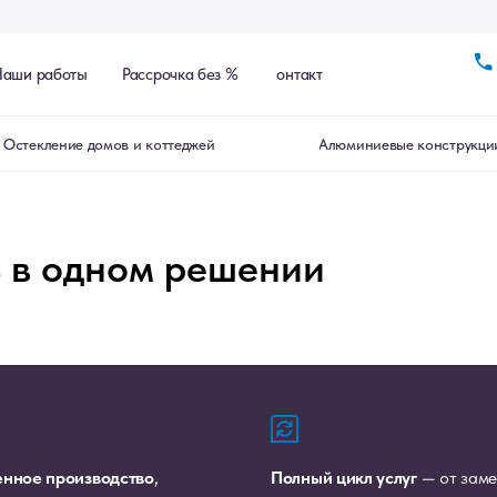
аши работы
Рассрочка без %
Контакты
Остекление домов и коттеджей
Алюминиевые конструкци
ль в одном решении
Заказать з
енное производство
,
Полный цикл услуг
— от зам