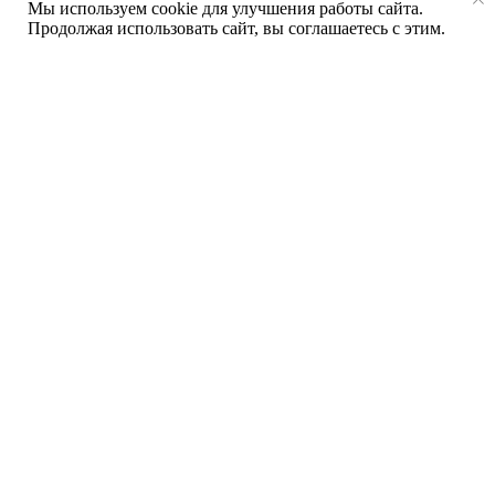
Мы используем cookie для улучшения работы сайта.
Продолжая использовать сайт, вы соглашаетесь с этим.
Опыт более 20 лет
в производстве
и установке окон
Собственное производство
, позволяющее
контролировать качество на каждом этапе.