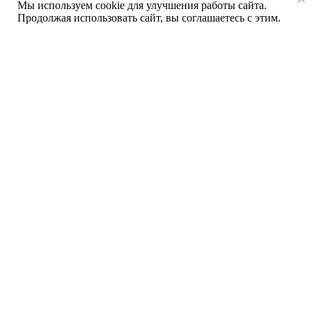
Мы используем cookie для улучшения работы сайта.
Продолжая использовать сайт, вы соглашаетесь с этим.
Опыт более 20 лет
в производстве
и установке окон
Собственное производство
, позволяющее
контролировать качество на каждом этапе.