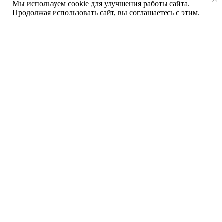
Мы используем cookie для улучшения работы сайта.
Продолжая использовать сайт, вы соглашаетесь с этим.
Опыт более 20 лет
в производстве
и установке окон
Собственное производство
, позволяющее
контролировать качество на каждом этапе.