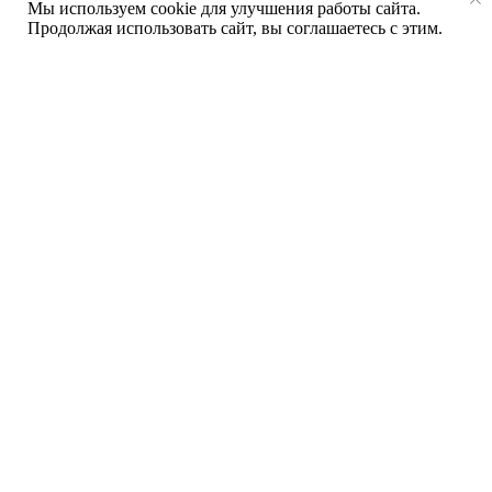
Мы используем cookie для улучшения работы сайта.
Продолжая использовать сайт, вы соглашаетесь с этим.
Опыт более 20 лет
в производстве
и установке окон
Собственное производство
, позволяющее
контролировать качество на каждом этапе.